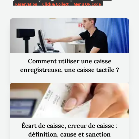
Réservation
Click & Collect
Menu QR Code
Ouverture resto
Voir tous les
thèmes
Comment utiliser une caisse
enregistreuse, une caisse tactile ?
Caisse
enregistreuse
24 févr. 2024
Découvrez comment fonctionne une caisse
enregistreuse! Des bases aux aspects avancés,
nous vous guidons dans son utilisation. En
Écart de caisse, erreur de caisse :
savoir plus maintenant.
définition, cause et sanction