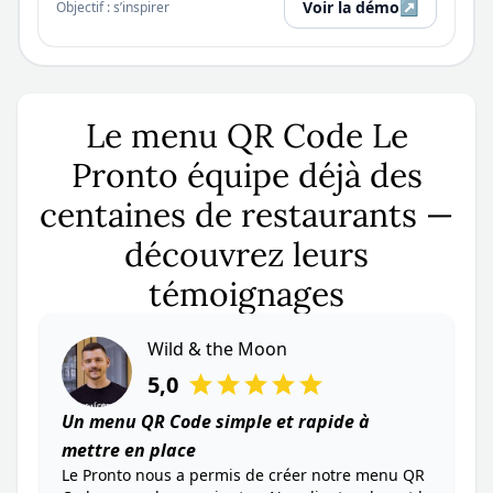
Voir la démo
↗
Objectif : s’inspirer
Le menu QR Code Le
Pronto équipe déjà des
centaines de restaurants —
découvrez leurs
témoignages
Wild & the Moon
La mélangerie
Poppy Céramique
Restaurant du coin
O Papa
5,0
5,0
5,0
5,0
5,0
Un menu QR Code simple et rapide à
mettre en place
Le Pronto nous a permis de créer notre menu QR