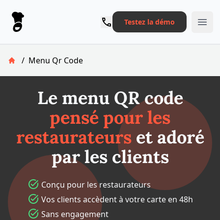
Le Pronto
Testez la démo
Ope
/
Menu Qr Code
Retour à la page d'accueil
Le menu QR code
pensé pour les
restaurateurs
et adoré
par les clients
Conçu pour les restaurateurs
Vos clients accèdent à votre carte en 48h
Sans engagement