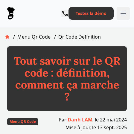
Le Pronto
Testez la démo
Ope
/
Menu Qr Code
/
Qr Code Definition
Retour à la page d'accueil
Tout savoir sur le QR
code : définition,
comment ça marche
?
Par
Danh LAM
, le
22 mai 2024
Menu QR Code
Mise à jour, le
13 sept. 2025