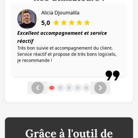
Alicia Djoumalila
Alice Mathey
Alexandra M
Eva TAISSIDRE
PERRIN Bastien
5,0
5,0
5,0
5,0
5,0
Excellent accompagnement et service
réactif
Très bon suivie et accompagnement du client.
Service réactif et propose de très bons logiciels,
je recommande !
Précédent
Suivant
Grâce à l'outil de