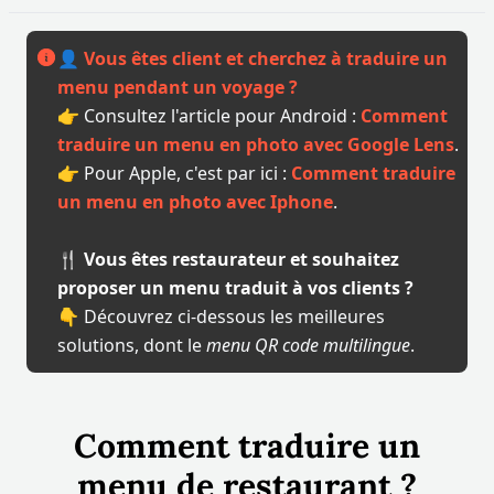
👤
Vous êtes client et cherchez à traduire un
menu pendant un voyage ?
👉 Consultez l'article pour Android :
Comment
traduire un menu en photo avec Google Lens
.
👉 Pour Apple, c'est par ici :
Comment traduire
un menu en photo avec Iphone
.
🍴
Vous êtes restaurateur et souhaitez
proposer un menu traduit à vos clients ?
👇 Découvrez ci-dessous les meilleures
solutions, dont le
menu QR code multilingue
.
Comment traduire un
menu de restaurant ?