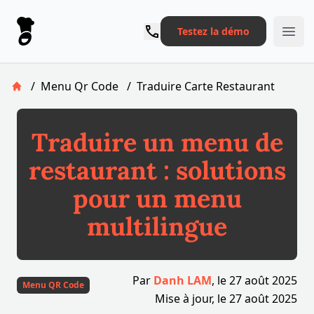
Le Pronto
Testez la démo
Ope
/
Menu Qr Code
/
Traduire Carte Restaurant
Retour à la page d'accueil
Traduire un menu de
restaurant : solutions
pour un menu
multilingue
Par
Danh LAM
, le
27 août 2025
Menu QR Code
Mise à jour, le
27 août 2025