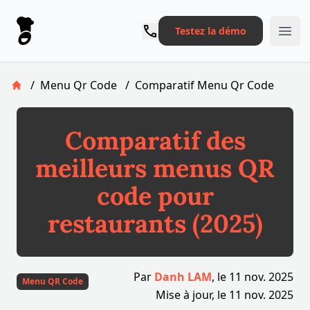
Le Pronto
Testez la démo
Ope
/
Menu Qr Code
/
Comparatif Menu Qr Code
Retour à la page d'accueil
Comparatif des
meilleurs menus QR
code pour
restaurants (2025)
Par
Danh LAM
, le
11 nov. 2025
Menu QR Code
Mise à jour, le
11 nov. 2025