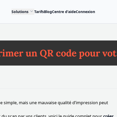
Solutions
Tarifs
Blog
Centre d'aide
Connexion
mer un QR code pour votr
 simple, mais une mauvaise qualité d’impression peut
u scan par vos clients, voici le guide complet pour
créer,