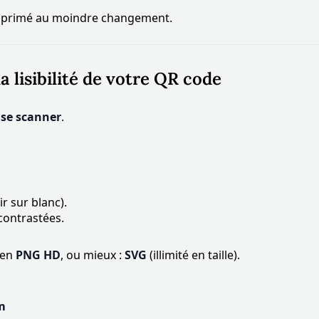
réimprimé au moindre changement.
a lisibilité de votre QR code
 se scanner
.
r sur blanc).
 contrastées.
 en
PNG HD
, ou mieux :
SVG
(illimité en taille).
m