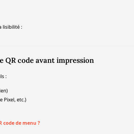
isibilité :
re QR code avant impression
s :
ien)
Pixel, etc.)
 code de menu ?