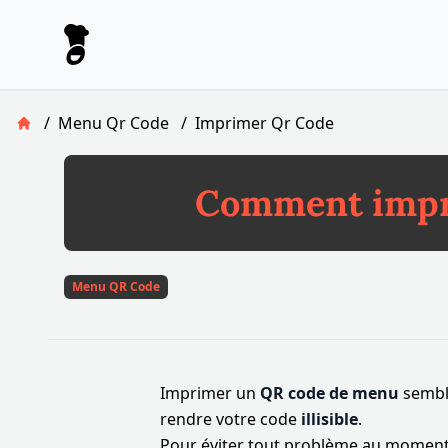
Le Pronto
/
Menu Qr Code
/
Imprimer Qr Code
Retour à la page d'accueil
Comment impri
Menu QR Code
Imprimer un
QR code de menu
semble
rendre votre code
illisible
.
Pour éviter tout problème au moment d