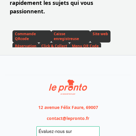
rapidement les sujets qui vous
passionnent.
Commande
Caisse
Site web
QRcode
enregistreuse
Réservation
Click & Collect
Menu QR Code
Ouverture resto
Le Pronto
12 avenue Félix Faure, 69007
contact@lepronto.fr