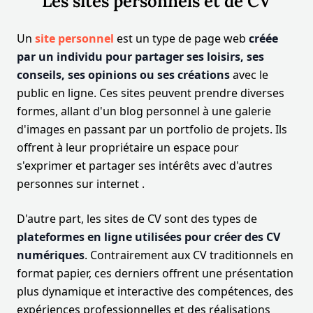
Les sites personnels et de CV
Un
site personnel
est un type de page web
créée
par un individu pour partager ses loisirs, ses
conseils, ses opinions ou ses créations
avec le
public en ligne. Ces sites peuvent prendre diverses
formes, allant d'un blog personnel à une galerie
d'images en passant par un portfolio de projets. Ils
offrent à leur propriétaire un espace pour
s'exprimer et partager ses intérêts avec d'autres
personnes sur internet .
D'autre part, les sites de CV sont des types de
plateformes en ligne utilisées pour créer des CV
numériques
. Contrairement aux CV traditionnels en
format papier, ces derniers offrent une présentation
plus dynamique et interactive des compétences, des
expériences professionnelles et des réalisations