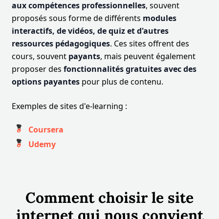
aux compétences professionnelles
, souvent
proposés sous forme de différents
modules
interactifs, de vidéos, de quiz et d'autres
ressources pédagogiques
. Ces sites offrent des
cours, souvent
payants
, mais peuvent également
proposer des
fonctionnalités gratuites avec des
options payantes
pour plus de contenu.
Exemples de sites d'e-learning :
Coursera
Udemy
Comment choisir le site
internet qui nous convient