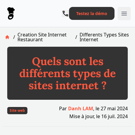
Le Pronto
Testez la démo
Ope
Creation Site Internet
Differents Types Sites
/
/
Restaurant
Internet
Retour à la page d'accueil
Quels sont les
différents types de
sites internet ?
Par
Danh LAM
, le
27 mai 2024
Site web
Mise à jour, le
16 juil. 2024