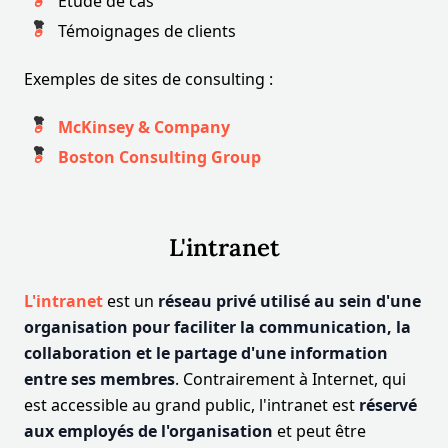
Etude de cas
Témoignages de clients
Exemples de sites de consulting :
McKinsey & Company
Boston Consulting Group
L'intranet
L'intranet
est un
réseau privé utilisé au sein d'une
organisation pour faciliter la communication, la
collaboration et le partage d'une information
entre ses membres
. Contrairement à Internet, qui
est accessible au grand public, l'intranet est
réservé
aux employés de l'organisation
et peut être