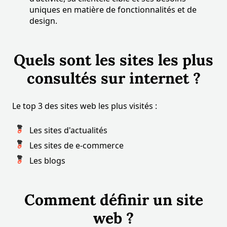
uniques en matière de fonctionnalités et de
design.
Quels sont les sites les plus
consultés sur internet ?
Le top 3 des sites web les plus visités :
Les sites d'actualités
Les sites de e-commerce
Les blogs
Comment définir un site
web ?