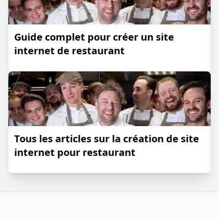
Guide complet pour créer un site
internet de restaurant
Tous les articles sur la création de site
internet pour restaurant