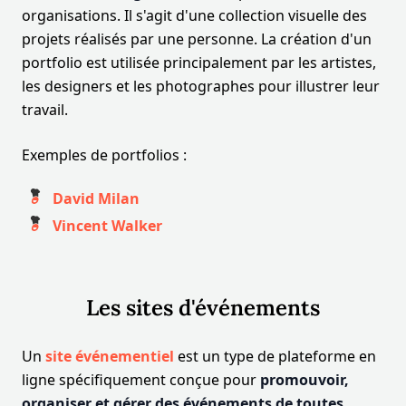
organisations. Il s'agit d'une collection visuelle des
projets réalisés par une personne. La création d'un
portfolio est utilisée principalement par les artistes,
les designers et les photographes pour illustrer leur
travail.
Exemples de portfolios :
David Milan
Vincent Walker
Les sites d'événements
Un
site événementiel
est un type de plateforme en
ligne spécifiquement conçue pour
promouvoir,
organiser et gérer des événements de toutes