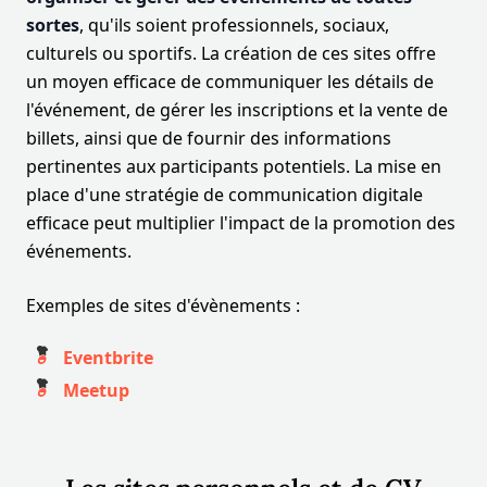
sortes
, qu'ils soient professionnels, sociaux,
culturels ou sportifs. La création de ces sites offre
un moyen efficace de communiquer les détails de
l'événement, de gérer les inscriptions et la vente de
billets, ainsi que de fournir des informations
pertinentes aux participants potentiels. La mise en
place d'une stratégie de communication digitale
efficace peut multiplier l'impact de la promotion des
événements.
Exemples de sites d'évènements :
Eventbrite
Meetup