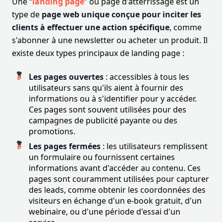
Une “
landing page
” ou page d'atterrissage est un
type de
page web unique conçue pour inciter les
clients à effectuer une action spécifique
, comme
s'abonner à une newsletter ou acheter un produit. Il
existe deux types principaux de landing page :
Les pages ouvertes
: accessibles à tous les
utilisateurs sans qu'ils aient à fournir des
informations ou à s'identifier pour y accéder.
Ces pages sont souvent utilisées pour des
campagnes de publicité payante ou des
promotions.
Les pages fermées
: les utilisateurs remplissent
un formulaire ou fournissent certaines
informations avant d'accéder au contenu. Ces
pages sont couramment utilisées pour capturer
des leads, comme obtenir les coordonnées des
visiteurs en échange d'un e-book gratuit, d'un
webinaire, ou d'une période d'essai d'un