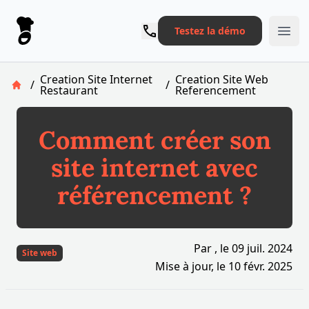
Le Pronto
Testez la démo
Ope
Creation Site Internet
Creation Site Web
/
/
Restaurant
Referencement
Retour à la page d'accueil
Comment créer son
site internet avec
référencement ?
Par
, le
09 juil. 2024
Site web
Mise à jour, le
10 févr. 2025