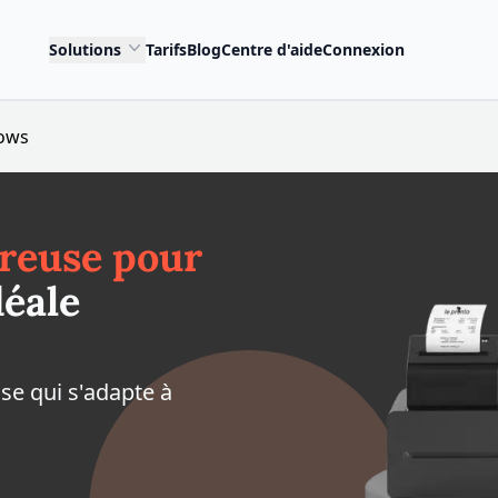
Solutions
Tarifs
Blog
Centre d'aide
Connexion
dows
treuse pour
éale
se qui s'adapte à