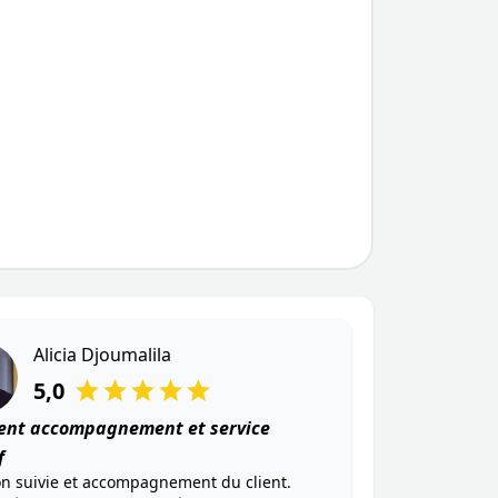
Alicia Djoumalila
Alice Mathey
Alexandra M
Eva TAISSIDRE
PERRIN Bastien
5,0
5,0
5,0
5,0
5,0
lent accompagnement et service
f
on suivie et accompagnement du client.