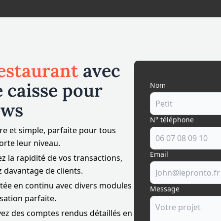
estaurant
avec
e caisse pour
Nom
ows
N° téléphone
ire et simple, parfaite pour tous
orte leur niveau.
Email
z la rapidité de vos transactions,
z davantage de clients.
tée en continu avec divers modules
Message
ation parfaite.
vez des comptes rendus détaillés en